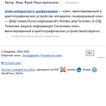
Автор: Макс Фрай Язык оригинала …
Википедия
ключ аппаратного шифрования
— ключ, вмонтированный в
криптографическое устройство аппаратно генерируемый ключ
— [[http://www.rfcmd.ru/glossword/1.8/index.php?a=index d=23]]
Тематики защита информации Синонимы ключ,
вмонтированный в криптографическое устройствоаппаратно…
…
Справочник технического переводчика
© Академик, 2000-2026
18+
Обратная связь:
Техподдержка
,
Реклама на сайте
👣 Путешествия
Экспорт словарей на сайты
, сделанные на PHP,
Joomla,
Drupal,
WordPress, MODx.