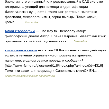
биологии это описанный или реализованный в CAE системе
алгоритм, служащий для помощи в идентификации
биологических сущностей, таких как: растения, животные,
фоссилии, микроорганизмы, зёрна пыльцы. Такие ключи,
кроме… …
Википедия
Ключ к теософии
— The Key to Theosophy Жанр:
философский диалог Автор: Елена Петровна Блаватская Язык
оригинала: английский Год написания …
Википедия
ключ сеанса связи
— с ключ СК Ключ сеанса связи действует
только в течение ограниченного промежутка времени,
например, в одном сеансе передачи сообщений.
[http://www.rfcmd.ru/glossword/1.8/index.php?a=index&d=4316]
Тематики защита информации Синонимы с ключСК EN… …
Справочник технического переводчика