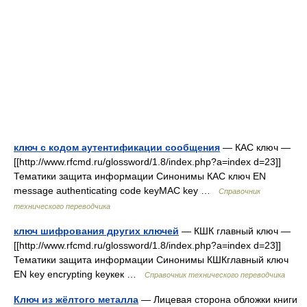
ключ с кодом аутентификации сообщения
— КАС ключ —
[[http://www.rfcmd.ru/glossword/1.8/index.php?a=index d=23]]
Тематики защита информации Синонимы КАС ключ EN
message authenticating code keyMAC key …
Справочник
технического переводчика
ключ шифрования других ключей
— КШК главный ключ —
[[http://www.rfcmd.ru/glossword/1.8/index.php?a=index d=23]]
Тематики защита информации Синонимы КШКглавный ключ
EN key encrypting keyкек …
Справочник технического переводчика
Ключ из жёлтого металла
— Лицевая сторона обложки книги